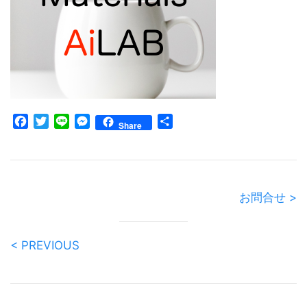
Facebook
Twitter
Line
Messenger
共
Share
有
お問合せ >
< PREVIOUS